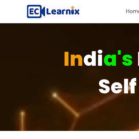
Hom
In
di
a's
Sel